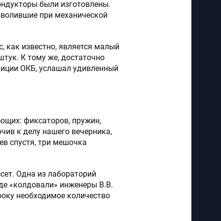
кондукторы были изготовлены.
озволившие при механической
с, как известно, является малый
штук. К тому же, достаточно
едиции ОКБ, услашал удивленный
ющих: фиксаторов, пружин,
ючив к делу нашего вечерника,
ев спустя, три мешочка
Кафедры
сет. Одна из лабораторий
де «колдовали» инженеры В.В.
 сроку необходимое количество