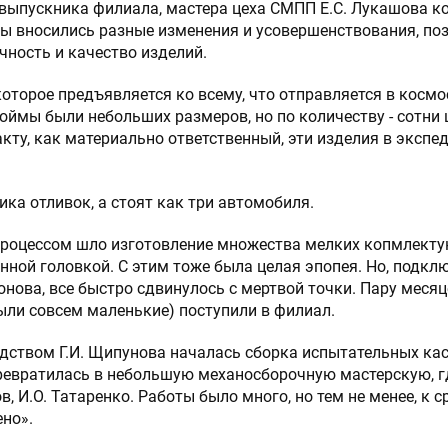
и выпускника филиала, мастера цеха СМПП Е.С. Лукашова 
ты вносились разные изменения и усовершенствования, п
чность и качество изделий.
оторое предъявляется ко всему, что отправляется в космо
оймы были небольших размеров, но по количеству - сотни 
акту, как материально ответственный, эти изделия в эксп
щика отливок, а стоят как три автомобиля.
процессом шло изготовление множества мелких копмлекту
нной головкой. С этим тоже была целая эпопея. Но, подкл
онова, все быстро сдвинулось с мертвой точки. Пару месяц
ли совсем маленькие) поступили в филиал.
одством Г.И. Щипунова началась сборка испытательных кас
ревратилась в небольшую механосборочную мастерскую, г
в, И.О. Татаренко. Работы было много, но тем не менее, к
но».