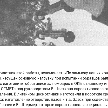
 участник этой работы, вспоминает: «По замыслу наших ко
, несущей основную нагрузку при испытании образцов был
х изготовить, обратились за помощью в ОКБ к главному ин
я ОГМЕТа под руководством В. Цветкова спроектировала о
вления. В литейном цехе отливки изготовили в короткие ср
: изготовление отверстий, пазов и т.д. Здесь при содейст
 Ловчев и В. Штермер, которые спроектировали специальн