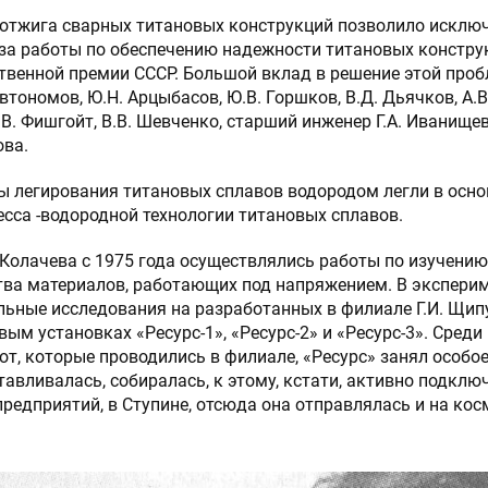
отжига сварных титановых конструкций позволило исключ
у за работы по обеспечению надежности титановых констру
твенной премии СССР. Большой вклад в решение этой про
втономов, Ю.Н. Арцыбасов, Ю.В. Горшков, В.Д. Дьячков, А.В.
А.В. Фишгойт, В.В. Шевченко, старший инженер Г.А. Иванищев
ова.
 легирования титановых сплавов водородом легли в осно
есса -водородной технологии титановых сплавов.
 Колачева с 1975 года осуществлялись работы по изучени
тва материалов, работающих под напряжением. В экспери
ьные исследования на разработанных в филиале Г.И. Щипу
ым установках «Ресурс-1», «Ресурс-2» и «Ресурс-3». Среди
т, которые проводились в филиале, «Ресурс» занял особое
тавливалась, собиралась, к этому, кстати, активно подклю
предприятий, в Ступине, отсюда она отправлялась и на ко