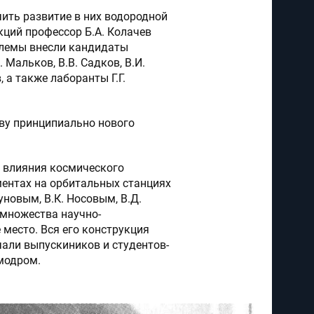
ить развитие в них водородной
кций профессор Б.А. Колачев
блемы внесли кандидаты
 Мальков, В.В. Садков, В.И.
, а также лаборанты Г.Г.
ву принципиально нового
ю влияния космического
ментах на орбитальных станциях
новым, В.К. Носовым, В.Д.
 множества научно-
 место. Вся его конструкция
чали выпускиников и студентов-
смодром.