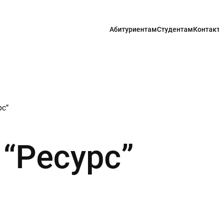
Абитуриентам
Студентам
Контак
рс”
“Ресурс”