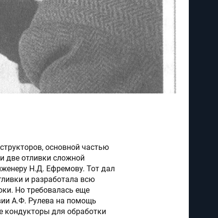
нструкторов, основной частью
и две отливки сложной
женеру Н.Д. Ефремову. Тот дал
тливки и разработала всю
оки. Но требовалась еще
вии А.Ф. Рулева на помощь
ые кондукторы для обработки