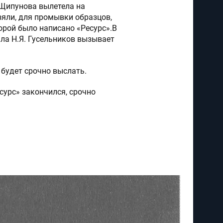
. Щипунова вылетела на
зяли, для промывки образцов,
орой было написано «Ресурс».В
ала Н.Я. Гусельников вызывает
о будет срочно выслать.
сурс» закончился, срочно
авить сообщение”, вы
отку персональных данных
ой конфиденциальности