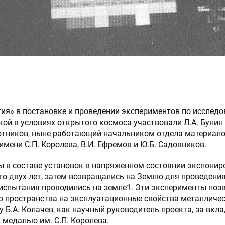
ия» в постановке и проведении экспериментов по исслед
кой в условиях открытого космоса участвовали Л.А. Бунин
отников, ныне работающий начальником отдела материало
мени С.П. Королева, В.И. Ефремов и Ю.Б. Садовников.
 в составе установок в напряженном состоянии экспонир
ого-двух лет, затем возвращались на Землю для проведени
испытания проводились на земле1. Эти эксперименты поз
о пространства на эксплуатационные свойства металличе
у Б.А. Колачев, как научный руководитель проекта, за вкл
 медалью им. С.П. Королева.