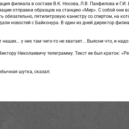
ация филиала в составе В.К. Носова, Л.В. Панфилова и Г.И
ации отправки образцов на станцию «Мир». С собой они в
ть обязательно, пятилитровую канистру со спиртом, на кот
дали новостей с Байконура. В один из дней директор фили
наших... у них там чего-то не хватает... Выясни что, и над
Виктору Николаевичу телеграмму. Текст ее был краток: «Ре
Нажимая на кнопку “Отпр
 СООБЩЕНИЕ
даете согласие на обраб
 обычная шутка, сказал:
в соответствии с
политик