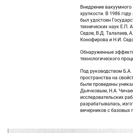
Внедрение вакуумного 
хрупкости. В 1986 год
был удостоен Государс
технических наук Е.П. А
Седов, В.Д. Талалаев, 
Конофирова и Н.И. Сед
Обнаруженные эффекты
технологического проц
Под руководством Б.А.
пространства на свойс
были проведены уникал
Дьячковым, Н.А. Чичаев
исследовательских рабо
разрабатывалась, изго
вечерников с базовых 