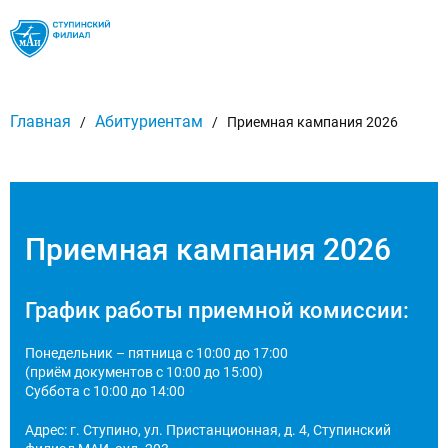
Версия для
слабовидящих
Настройка размеров шрифта
Главная
Абитуриентам
/
/
Приемная кампания 2026
A
A
A
Настройка цветовой схемы
A
A
A
A
Приемная кампания 2026
Настройка межбуквенных интервалов
Абв
Абв
Абв
График работы приемной комиссии:
Настройка вида шрифта
Кафедры
Понедельник – пятница с 10:00 до 17:00
A
A
(приём документов с 10:00 до 15:00)
Суббота с 10:00 до 14:00
Без изображеий / с изображениями
Адрес: г. Ступино, ул. Пристанционная, д. 4, Ступинский