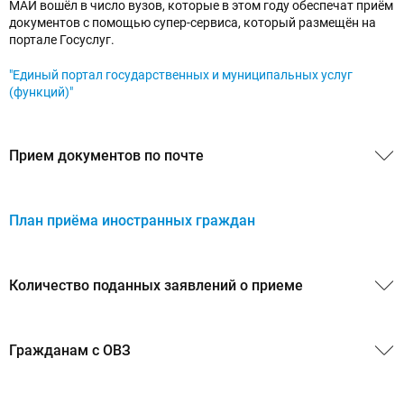
МАИ вошёл в число вузов, которые в этом году обеспечат приём
документов с помощью супер-сервиса, который размещён на
портале Госуслуг.
"Единый портал государственных и муниципальных услуг
(функций)"
Прием документов по почте
Копии документов, необходимых для поступления,
направляются в приёмную комиссию МАИ через операторов
План приёма иностранных граждан
почтовой связи общего пользования почтовым отправлением с
уведомлением и описью вложения. Уведомление и опись
вложения являются основанием подтверждения приёма
документов поступающего.
Количество поданных заявлений о приеме
Документы, отправленные абитуриентом по почте,
будет опубликовано позже
принимаются приёмной комиссией МАИ при их поступлении не
Гражданам с ОВЗ
позднее 26 июля. В случае поступления документов позже
указанного срока документы от абитуриентов не принимаются
и претензии не рассматриваются.
МАИ обеспечивает проведение вступительных испытаний