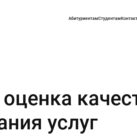
Абитуриентам
Студентам
Контак
 оценка качес
ания услуг