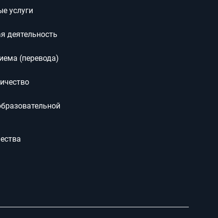
ые услуги
я деятельность
иема (перевода)
ичество
образовательной
чества