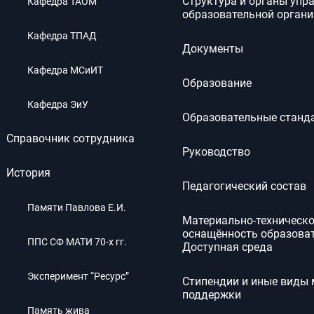
Структура и органы упр
Кафедра ТАОМ
образовательной орган
Кафедра ТПАД
Документы
Кафедра МСиИТ
Образование
Кафедра ЭиУ
Нажимая на кнопку “Отпр
Образовательные станд
 СООБЩЕНИЕ
даете согласие на обраб
в соответствии с
политик
Справочник сотрудника
Руководство
История
Педагогический состав
Памяти Павлова Е.И.
Материально-техническо
оснащённость образоват
ППС СФ МАТИ 70-х гг.
Доступная среда
Эксперимент “Ресурс”
Стипендии и иные виды
поддержки
Память жива