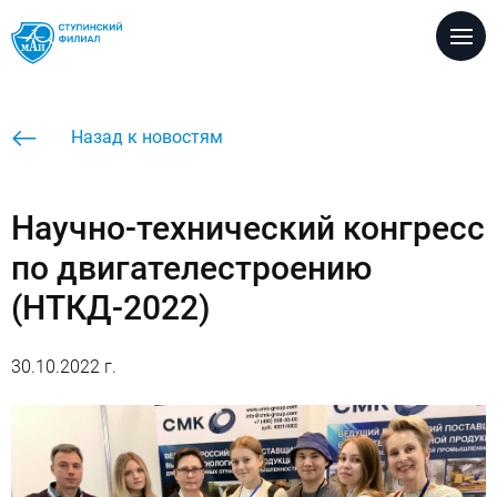
Версия для
слабовидящих
Настройка размеров шрифта
Назад к новостям
A
A
A
Настройка цветовой схемы
Научно-технический конгресс
A
A
A
A
по двигателестроению
Настройка межбуквенных интервалов
(НТКД-2022)
Абв
Абв
Абв
Настройка вида шрифта
Кафедры
30.10.2022 г.
A
A
Без изображеий / с изображениями