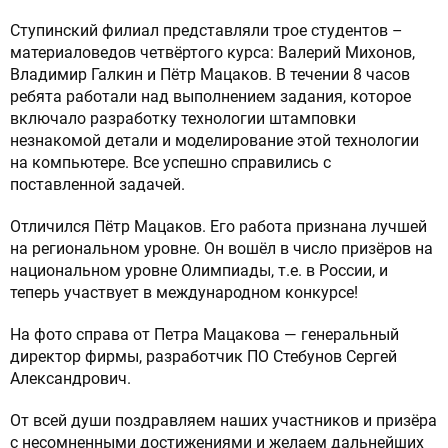
Ступинский филиал представляли трое студентов –
материаловедов четвёртого курса: Валерий Михонов,
Владимир Галкин и Пётр Мацаков. В течении 8 часов
ОТПРАВИТЬ СООБЩЕНИЕ
ребята работали над выполнением задания, которое
включало разработку технологии штамповки
незнакомой детали и моделирование этой технологии
Нажимая на кнопку “Отправить сообщение”,
на компьютере. Все успешно справились с
вы даете согласие на обработку
поставленной задачей.
персональных данных в соответствии с
политикой конфиденциальности
Отличился Пётр Мацаков. Его работа признана лучшей
на региональном уровне. Он вошёл в число призёров на
национальном уровне Олимпиады, т.е. в России, и
теперь участвует в международном конкурсе!
На фото справа от Петра Мацакова — генеральный
директор фирмы, разработчик ПО Стебунов Сергей
Александрович.
От всей души поздравляем наших участников и призёра
с несомненными достижениями и желаем дальнейших