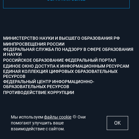
МИНИСТЕРСТВО НАУКИ И ВЫСШЕГО ОБРАЗОВАНИЯ РФ
МИНПРОСВЕЩЕНИЯ РОССИИ
ФЕДЕРАЛЬНАЯ СЛУЖБА ПО НАДЗОРУ В СФЕРЕ ОБРАЗОВАНИЯ
И НАУКИ
РОССИЙСКОЕ ОБРАЗОВАНИЕ ФЕДЕРАЛЬНЫЙ ПОРТАЛ
ЕДИНОЕ ОКНО ДОСТУПА К ИНФОРМАЦИОННЫМ РЕСУРСАМ
ЕДИНАЯ КОЛЛЕКЦИЯ ЦИФРОВЫХ ОБРАЗОВАТЕЛЬНЫХ
РЕСУРСОВ
ФЕДЕРАЛЬНЫЙ ЦЕНТР ИНФОРМАЦИОННО-
ОБРАЗОВАТЕЛЬНЫХ РЕСУРСОВ
ПРОТИВОДЕЙСТВИЕ КОРРУПЦИИ
Мы используем
Мы используем
файлы cookie
файлы cookie
Они
Они
OK
OK
помогают улучшить ваше
помогают улучшить ваше
взаимодействие с сайтом.
взаимодействие с сайтом.
© 2022. Ступинский филиал МАИ. Все права защищены.