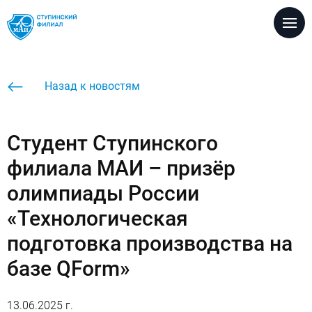
Версия для
слабовидящих
Настройка размеров шрифта
Назад к новостям
A
A
A
Настройка цветовой схемы
Студент Ступинского
A
A
A
A
филиала МАИ – призёр
Настройка межбуквенных интервалов
олимпиады России
Абв
Абв
Абв
«Технологическая
Настройка вида шрифта
Кафедры
подготовка производства на
A
A
базе QForm»
Без изображеий / с изображениями
13.06.2025 г.