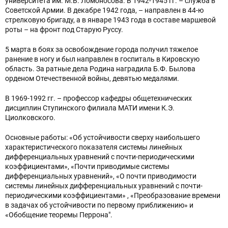
университета им. М.В. Ломоносова. В 1942-1945 гг. – служба в
Советской Армии. В декабре 1942 года, – направлен в 44-ю
стрелковую бригаду, а в январе 1943 года в составе маршевой
роты – на фронт под Старую Руссу.
5 марта в боях за освобождение города получил тяжелое
ранение в ногу и был направлен в госпиталь в Кировскую
область. За ратные дела Родина наградила Б.Ф. Былова
орденом Отечественной войны, девятью медалями.
В 1969-1992 гг. – профессор кафедры общетехнических
дисциплин Ступинского филиала МАТИ имени К.Э.
Циолковского.
Основные работы: «Об устойчивости сверху наибольшего
характеристического показателя системы линейных
дифференциальных уравнений с почти-периодическими
коэффициентами», «Почти приводимые системы
дифференциальных уравнений», «О почти приводимости
системы линейных дифференциальных уравнений с почти-
периодическими коэффициентами» , «Преобразование времени
в задачах об устойчивости по первому приближению» и
«Обобщение теоремы Перрона".