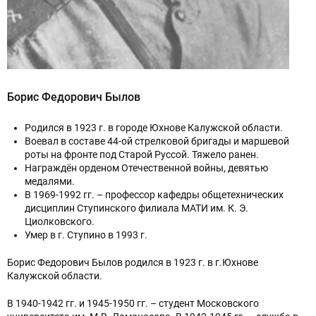
ОТПРАВИТЬ СООБЩЕНИЕ
Борис Федорович Былов
Нажимая на кнопку “Отправить сообщение”,
вы даете согласие на обработку
Родился в 1923 г. в городе Юхнове Калужской области.
персональных данных в соответствии с
Воевал в составе 44-ой стрелковой бригады и маршевой
политикой конфиденциальности
роты на фронте под Старой Руссой. Тяжело ранен.
Награждён орденом Отечественной войны, девятью
медалями.
В 1969-1992 гг. – профессор кафедры общетехнических
дисциплин Ступинского филиала МАТИ им. К. Э.
Циолковского.
Умер в г. Ступино в 1993 г.
Борис Федорович Былов родился в 1923 г. в г.Юхнове
Калужской области.
В 1940-1942 гг. и 1945-1950 гг. – студент Московского