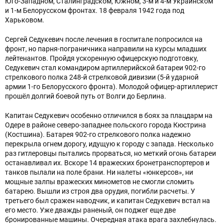
Юго-Западном, Сталинградском, Южном, 3-м и 4-м Украинском
и 1-м Белорусском фронтах. 18 февраля 1942 года под
Харьковом.
Сергей Седукевич после лечения в госпитале попросился на
фронт, но парня-пограничника направили на курсы младших
лейтенантов. Пройдя ускоренную офицерскую подготовку,
Седукевич стал командиром артиллерийской батареи 902-го
стрелкового полка 248-й стрелковой дивизии (5-й ударной
армии 1-го Белорусского фронта). Молодой офицер-артиллерист
прошёл долгий боевой путь от Волги до Берлина.
Капитан Седукевич особенно отличился в боях за плацдарм на
Одере в районе северо-западнее польского города Кюстрина
(Костшина). Батарея 902-го стрелкового полка надежно
перекрыла огнем дорогу, идущую к городу с запада. Несколько
раз гитлеровцы пытались прорваться, но меткий огонь батареи
останавливал их. Вскоре 14 вражеских бронетранспортеров и
танков пылали на поле брани. Ни налеты «юнкерсов», ни
мощные залпы вражеских минометов не смогли сломить
батарею. Вышли из строя два орудия, погибли расчеты. У
третьего был сражен наводчик, и капитан Седукевич встал на
его место. Уже дважды раненый, он поджег еще две
бронированные машины. Очередная атака врага захлебнулась.