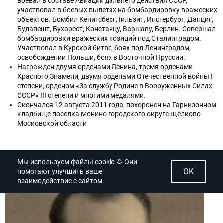
воевал в составе Авиации дальнего действия СССР,
участвовал в боевых вылетах на бомбардировку вражеских
объектов. Бомбил Кёнигсберг,Тильзит, Инстербург, Данциг,
Будапешт, Бухарест, Констанцу, Варшаву, Берлин. Совершал
бомбардировки вражеских позиций под Сталинградом.
Участвовал в Курской битве, боях под Ленинградом,
освобождении Польши, боях в Восточной Пруссии.
Награжден двумя орденами Ленина, тремя орденами
Красного Знамени, двумя орденами Отечественной войны I
степени, орденом «За службу Родине в Вооруженных Силах
СССР» III степени и многими медалями.
Скончался 12 августа 2011 года, похоронен на Гарнизонном
кладбище поселка Монино городского округе Щёлково
Московской области
Мы используем
файлы cookie
Они
OK
помогают улучшить ваше
взаимодействие с сайтом.