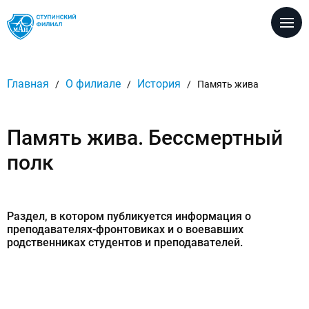
Версия для
слабовидящих
Настройка размеров шрифта
Главная
О филиале
История
/
/
/
Память жива
A
A
A
Настройка цветовой схемы
Память жива. Бессмертный
A
A
A
A
полк
Настройка межбуквенных интервалов
Абв
Абв
Абв
Раздел, в котором публикуется информация о
Настройка вида шрифта
Кафедры
преподавателях-фронтовиках и о воевавших
родственниках студентов и преподавателей.
A
A
Без изображеий / с изображениями