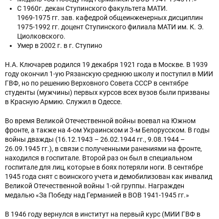
С 1960г. декан Ступинского факультета МАТИ.
1969-1975 гг. зав. кафедрой общеинженерных дисциплин
1975-1992 гг. доцент Ступинского филиала МАТИ им. К. Э.
Циолковского.
Умер в 2002 г. в г. Ступино
Н.А. Ключарев родился 19 декабря 1921 года в Москве. В 1939
году окончил 1-ую Рязанскую среднюю школу и поступил в МИИ
ГВФ, но по решению Верховного Совета СССР в сентябре
студенты (мужчины) первых курсов всех вузов были призваны
в Красную Армию. Служил в Одессе.
Во время Великой Отечественной войны воевал на Южном
фронте, а также на 4-ом Украинском и 3-м Белорусском. В годы
войны дважды (16.12.1943 – 26.02.1944 гг., 9.08.1944 –
26.09.1945 гг.), в связи с полученными ранениями на фронте,
находился в госпитале. Второй раз он был в специальном
госпитале для лиц, которые в боях потеряли ноги. В сентябре
1945 года снят с воинского учета и демобилизован как инвалид
Великой Отечественной войны 1-ой группы. Награжден
медалью «За Победу над Германией в ВОВ 1941-1945 гг.»
В 1946 году вернулся в институт на первый курс (МИИ ГВФ в