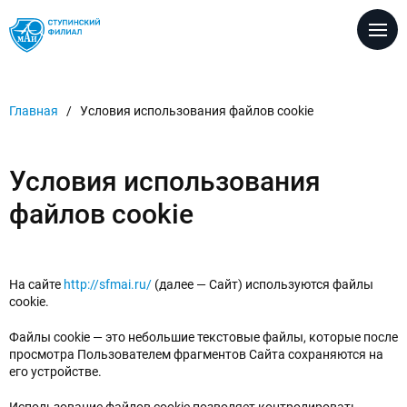
Версия для
слабовидящих
Настройка размеров шрифта
Главная
/
Условия использования файлов cookie
A
A
A
Настройка цветовой схемы
Условия использования
A
A
A
A
файлов cookie
Настройка межбуквенных интервалов
Абв
Абв
Абв
На сайте
http://sfmai.ru/
(далее — Сайт) используются файлы
Настройка вида шрифта
Кафедры
cookie.
A
A
Файлы cookie — это небольшие текстовые файлы, которые после
просмотра Пользователем фрагментов Сайта сохраняются на
Без изображеий / с изображениями
его устройстве.
Использование файлов cookie позволяет контролировать