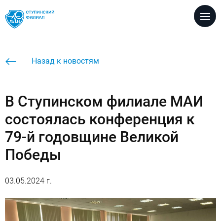
Версия для
слабовидящих
Настройка размеров шрифта
Назад к новостям
A
A
A
Настройка цветовой схемы
В Ступинском филиале МАИ
A
A
A
A
состоялась конференция к
Настройка межбуквенных интервалов
79-й годовщине Великой
Абв
Абв
Абв
Победы
Настройка вида шрифта
Кафедры
A
A
03.05.2024 г.
Без изображеий / с изображениями