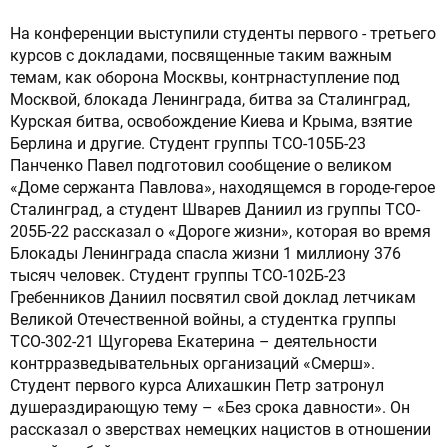
На конференции выступили студенты первого - третьего
курсов с докладами, посвященные таким важным
темам, как оборона Москвы, контрнаступление под
Москвой, блокада Ленинграда, битва за Сталинград,
Курская битва, освобождение Киева и Крыма, взятие
Берлина и другие. Студент группы ТСО-105Б-23
Панченко Павел подготовил сообщение о великом
«Доме сержанта Павлова», находящемся в городе-герое
Сталинград, а студент Шварев Даниил из группы ТСО-
205Б-22 рассказал о «Дороге жизни», которая во время
Блокады Ленинграда спасла жизни 1 миллиону 376
тысяч человек. Студент группы ТСО-102Б-23
Гребенников Даниил посвятил свой доклад летчикам
Великой Отечественной войны, а студентка группы
ТСО-302-21 Щугорева Екатерина – деятельности
контрразведывательных организаций «Смерш».
Студент первого курса Алихашкин Петр затронул
душераздирающую тему – «Без срока давности». Он
рассказал о зверствах немецких нацистов в отношении