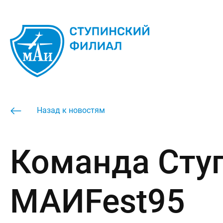
Назад к новостям
Команда Сту
МАИFest95