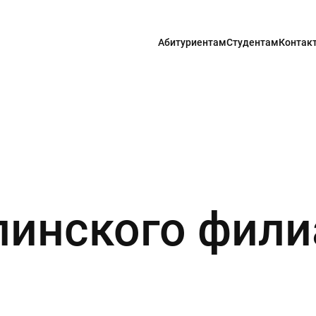
Абитуриентам
Студентам
Контак
пинского фили