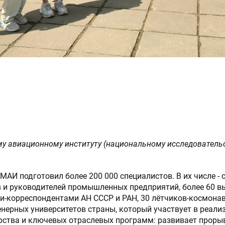
Нажимая на кнопку “Отпр
 СООБЩЕНИЕ
даете согласие на обраб
в соответствии с
политик
му авиационному институту (национальному исследовательс
МАИ подготовил более 200 000 специалистов. В их числе -
 и руководителей промышленных предприятий, более 60 в
-корреспондентами АН СССР и РАН, 30 лётчиков-космонав
нерных университетов страны, который участвует в реал
рства и ключевых отраслевых программ: развивает прорыв