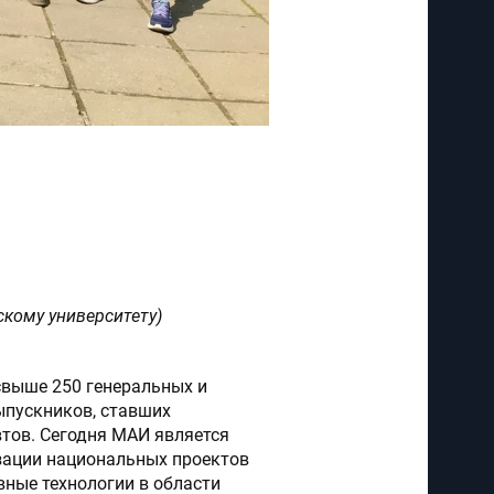
авить сообщение”, вы
отку персональных данных
ой конфиденциальности
кому университету)
 свыше 250 генеральных и
ыпускников, ставших
тов. Сегодня МАИ является
изации национальных проектов
ные технологии в области