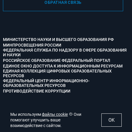
ОБРАТНАЯ СВЯЗЬ
МИНИСТЕРСТВО НАУКИ И ВЫСШЕГО ОБРАЗОВАНИЯ РФ
МИНПРОСВЕЩЕНИЯ РОССИИ
ФЕДЕРАЛЬНАЯ СЛУЖБА ПО НАДЗОРУ В СФЕРЕ ОБРАЗОВАНИЯ
И НАУКИ
РОССИЙСКОЕ ОБРАЗОВАНИЕ ФЕДЕРАЛЬНЫЙ ПОРТАЛ
ЕДИНОЕ ОКНО ДОСТУПА К ИНФОРМАЦИОННЫМ РЕСУРСАМ
ЕДИНАЯ КОЛЛЕКЦИЯ ЦИФРОВЫХ ОБРАЗОВАТЕЛЬНЫХ
РЕСУРСОВ
ФЕДЕРАЛЬНЫЙ ЦЕНТР ИНФОРМАЦИОННО-
ОБРАЗОВАТЕЛЬНЫХ РЕСУРСОВ
ПРОТИВОДЕЙСТВИЕ КОРРУПЦИИ
Мы используем
Мы используем
файлы cookie
файлы cookie
Они
Они
OK
OK
помогают улучшить ваше
помогают улучшить ваше
взаимодействие с сайтом.
взаимодействие с сайтом.
© 2022. Ступинский филиал МАИ. Все права защищены.