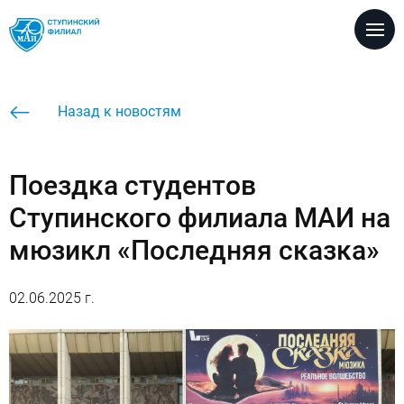
Версия для
слабовидящих
Настройка размеров шрифта
Назад к новостям
A
A
A
Настройка цветовой схемы
Поездка студентов
A
A
A
A
Ступинского филиала МАИ на
Настройка межбуквенных интервалов
мюзикл «Последняя сказка»
Абв
Абв
Абв
Настройка вида шрифта
Кафедры
02.06.2025 г.
A
A
Без изображеий / с изображениями