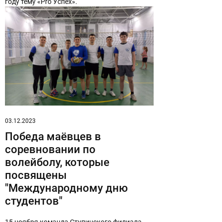
году тему «Pro Успех».
03.12.2023
Победа маёвцев в
соревновании по
волейболу, которые
посвящены
"Международному дню
студентов"
15 ноября команда Ступинского филиала